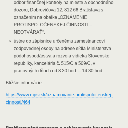
odbor finančnej kontroly na mieste a obchodného
dozoru, Dobrovičova 12, 812 66 Bratislava s
označením na obálke „OZNÁMENIE
PROTISPOLOČENSKEJ ČINNOSTI –
NEOTVÁRAŤ“,
ústne do zápisnice určenému zamestnancovi
zodpovednej osoby na adrese sídla Ministerstva
pôdohospodárstva a rozvoja vidieka Slovenskej
republiky, kancelária č. 515/C a 509/C, v
pracovných dňoch od 8:30 hod. – 14:30 hod.
Bližšie informácie:
https://www.mpsr.sk/oznamovanie-protispolocenskej-
cinnosti/464
Protikorupčný program a nahlasovanie korupcie