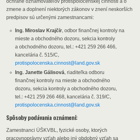
ochrane oznamovateľov protispoločenskej činnosti a o
zmene a doplnení niektorých zákonov v znení neskorších
predpisov sú určenými zamestnancami:
Ing. Miroslav Krajčír
, odbor finančnej kontroly na
mieste a obchodného dozoru, sekcia kontroly
a obchodného dozoru, tel.: +421 259 266 466,
kancelária č. 515/C,
protispolocenska.cinnost@land.gov.sk
Ing. Janette Gálisová
, riaditeľka odboru
finančnej kontroly na mieste a obchodného
dozoru, sekcia kontroly a obchodného dozoru,
tel.: +421 259 266 468, kancelária č. 319/C,
protispolocenska.cinnost@land.gov.sk
Spôsoby podávania oznámení:
Zamestnanci ÚŠKVBL, fyzické osoby, ktorých
pracovnoprávny vzťah alebo iný obdobný vzťah sa