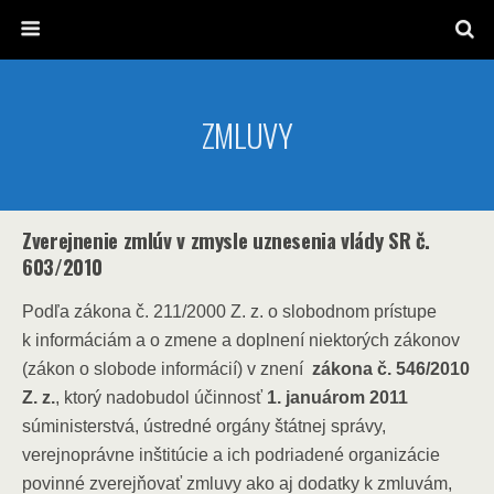
ZMLUVY
Zverejnenie zmlúv v zmysle uznesenia vlády SR č.
603/2010
Podľa zákona č. 211/2000 Z. z. o slobodnom prístupe
k informáciám a o zmene a doplnení niektorých zákonov
(zákon o slobode informácií) v znení
zákona č. 546/2010
Z. z.
, ktorý nadobudol účinnosť
1. januárom 2011
súministerstvá, ústredné orgány štátnej správy,
verejnoprávne inštitúcie a ich podriadené organizácie
povinné zverejňovať zmluvy ako aj dodatky k zmluvám,