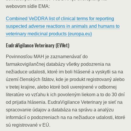
webovom sídle EMA:
Combined VeDDRA list of clinical terms for reporting
suspected adverse reactions in animals and humans to
veterinary medicinal products (europa.eu)
EudraVigilance Veterinary (EVVet)
Povinnosťou MAH je zaznamenávať do
farmakovigilančnej databázy všetky podozrenia na
nežiaduce udalosti, ktoré im boli hlásené a vyskytli sa na
území členských štátov, kde je produkt registrovaný alebo
v tretej krajine, alebo ktoré boli uverejnené v odbornej
literatúre vo vzťahu k ich povoleným liekom a to do 30 dní
od prijatia hlásenia. EudraVigilance Veterinary je sieť na
spracovanie údajov a databáza na správu a analýzu
informácií o podozreniach na na nežiaduce udalosti, ktoré
sú registrované v EÚ.