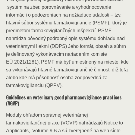
systém na zber, porovnávanie a vyhodnocovanie
informácií o podozreniach na nežiaduce udalosti – tzv.
hlavný súbor systému farmakovigilancie (PSMF), ktorý je
predmetom farmakovigilančných inšpekcií. PSMF
nahrádza pôvodný podrobný opis systému dohľadu nad
veterinárnymi liekmi (DDPS) Jeho formát, obsah a súhrn
je definovaný vykonávacím nariadením komisie
EÚ 2021/1281). PSMF má byť umiestnený na mieste, kde
sa vykonávajú hlavné farmakovigilančné činnosti držiteľa
alebo kde má pôsobnosť osoba zodpovedná za
farmakovigilanciu (QPPV).
Guidelines on veterinary good pharmacovigilance practices
(VGVP)
Moduly ohľadom správnej veterinárnej
farmakovigilančnej praxe (VGVP) nahrádzajú Notice to
Applicants, Volume 9 B a sú zverejnené na web sídle