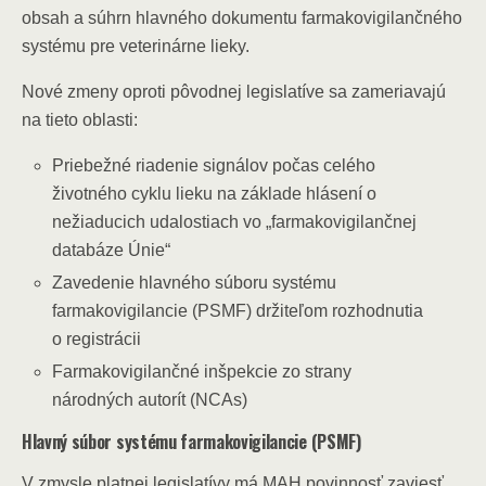
obsah a súhrn hlavného dokumentu farmakovigilančného
systému pre veterinárne lieky.
Nové zmeny oproti pôvodnej legislatíve sa zameriavajú
na tieto oblasti:
Priebežné riadenie signálov počas celého
životného cyklu lieku na základe hlásení o
nežiaducich udalostiach vo „farmakovigilančnej
databáze Únie“
Zavedenie hlavného súboru systému
farmakovigilancie (PSMF) držiteľom rozhodnutia
o registrácii
Farmakovigilančné inšpekcie zo strany
národných autorít (NCAs)
Hlavný súbor systému farmakovigilancie (PSMF)
V zmysle platnej legislatívy má MAH povinnosť zaviesť